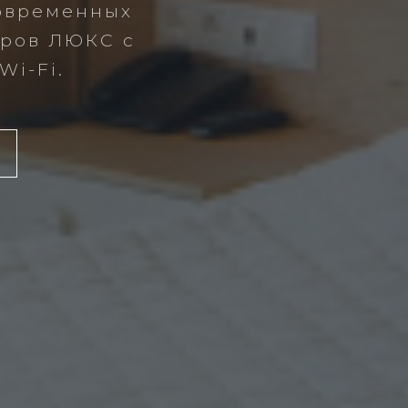
современных
еров ЛЮКС с
i-Fi.