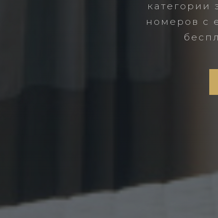
категории 
номеров с 
бесп